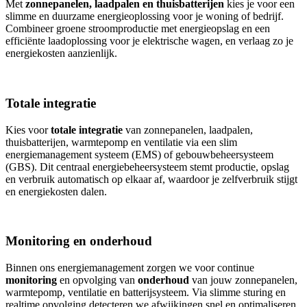
Met
zonnepanelen, laadpalen en thuisbatterijen
kies je voor een
slimme en duurzame energieoplossing voor je woning of bedrijf.
Combineer groene stroomproductie met energieopslag en een
efficiënte laadoplossing voor je elektrische wagen, en verlaag zo je
energiekosten aanzienlijk.
Totale integratie
Kies voor
totale integratie
van zonnepanelen, laadpalen,
thuisbatterijen, warmtepomp en ventilatie via een slim
energiemanagement systeem (EMS) of gebouwbeheersysteem
(GBS). Dit centraal energiebeheersysteem stemt productie, opslag
en verbruik automatisch op elkaar af, waardoor je zelfverbruik stijgt
en energiekosten dalen.
Monitoring en onderhoud
Binnen ons energiemanagement zorgen we voor continue
monitoring
en opvolging van
onderhoud
van jouw zonnepanelen,
warmtepomp, ventilatie en batterijsysteem. Via slimme sturing en
realtime opvolging detecteren we afwijkingen snel en optimaliseren