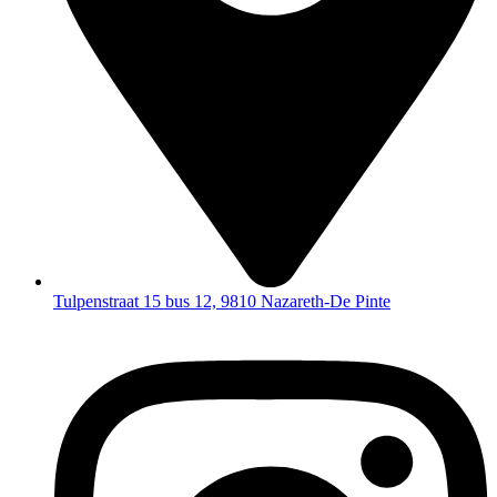
Tulpenstraat 15 bus 12, 9810 Nazareth-De Pinte