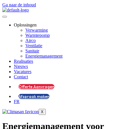
Ga naar de inhoud
Oplossingen
Verwarming
Warmtepomp
Airco
Ventilatie
Sanitair
Energiemanagement
Realisaties
Nieuws
Vacatures
Contact
Offerte Aanvragen
Afspraak maken
FR
X
Energiemanagement voor